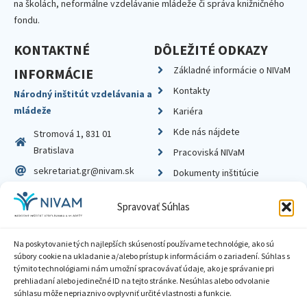
na školách, neformálne vzdelávanie mládeže či správa knižničného
fondu.
KONTAKTNÉ
DÔLEŽITÉ ODKAZY
Základné informácie o NIVaM
INFORMÁCIE
Kontakty
Národný inštitút vzdelávania a
mládeže
Kariéra
Kde nás nájdete
Stromová 1, 831 01
Bratislava
Pracoviská NIVaM
sekretariat.gr@nivam.sk
Dokumenty inštitúcie
IČO: 00164348
Knižnica
Spravovať Súhlas
DIČ: 2020798714
Na poskytovanie tých najlepších skúseností používame technológie, ako sú
súbory cookie na ukladanie a/alebo prístup k informáciám o zariadení. Súhlas s
týmito technológiami nám umožní spracovávať údaje, ako je správanie pri
prehliadaní alebo jedinečné ID na tejto stránke. Nesúhlas alebo odvolanie
Zásady ochrany súkromia
súhlasu môže nepriaznivo ovplyvniť určité vlastnosti a funkcie.