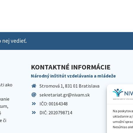
 nej vedieť.
KONTAKTNÉ INFORMÁCIE
Národný inštitút vzdelávania a mládeže
sti ako
Stromová 1, 831 01 Bratislava
sekretariat.gr@nivam.sk
anie
IČO: 00164348
skum,
Na poskytova
DIČ: 2020798714
é
ukladanie a/
 či
umožní spraco
Nesúhlas aleb