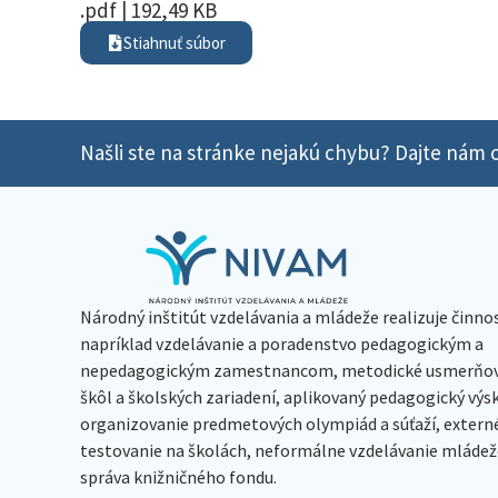
.pdf | 192,49 KB
Stiahnuť súbor
Našli ste na stránke nejakú chybu? Dajte nám o
Národný inštitút vzdelávania a mládeže realizuje činno
napríklad vzdelávanie a poradenstvo pedagogickým a
nepedagogickým zamestnancom, metodické usmerňov
škôl a školských zariadení, aplikovaný pedagogický vý
organizovanie predmetových olympiád a súťaží, extern
testovanie na školách, neformálne vzdelávanie mládeže
správa knižničného fondu.