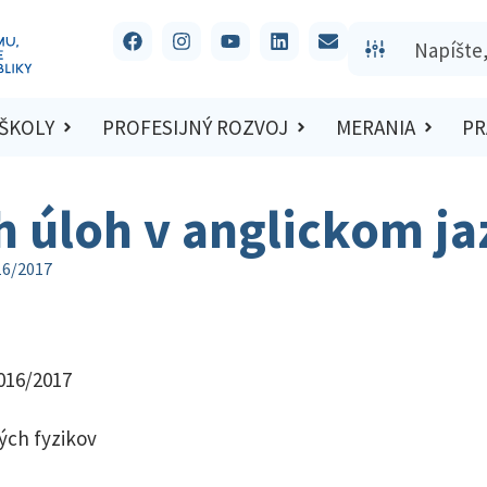
 ŠKOLY
PROFESIJNÝ ROZVOJ
MERANIA
PR
h úloh v anglickom ja
16/2017
016/2017
ých fyzikov