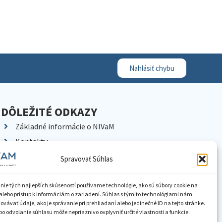
Nahlásiť chybu
DÔLEŽITÉ ODKAZY
Základné informácie o NIVaM
Kontakty
Kariéra
Spravovať Súhlas
Kde nás nájdete
Pracoviská NIVaM
nie tých najlepších skúseností používame technológie, ako sú súbory cookie na
alebo prístup k informáciám o zariadení. Súhlas s týmito technológiami nám
Dokumenty inštitúcie
vávať údaje, ako je správanie pri prehliadaní alebo jedinečné ID na tejto stránke.
o odvolanie súhlasu môže nepriaznivo ovplyvniť určité vlastnosti a funkcie.
Knižnica