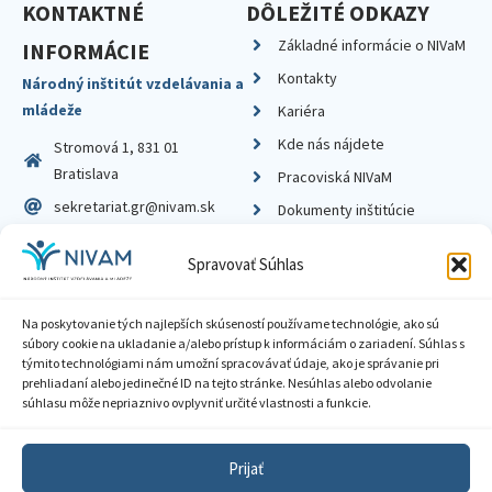
KONTAKTNÉ
DÔLEŽITÉ ODKAZY
Základné informácie o NIVaM
INFORMÁCIE
Kontakty
Národný inštitút vzdelávania a
mládeže
Kariéra
Kde nás nájdete
Stromová 1, 831 01
Bratislava
Pracoviská NIVaM
sekretariat.gr@nivam.sk
Dokumenty inštitúcie
IČO: 00164348
Knižnica
Spravovať Súhlas
DIČ: 2020798714
Na poskytovanie tých najlepších skúseností používame technológie, ako sú
súbory cookie na ukladanie a/alebo prístup k informáciám o zariadení. Súhlas s
týmito technológiami nám umožní spracovávať údaje, ako je správanie pri
prehliadaní alebo jedinečné ID na tejto stránke. Nesúhlas alebo odvolanie
Zásady ochrany súkromia
súhlasu môže nepriaznivo ovplyvniť určité vlastnosti a funkcie.
Vyhlásenie o prístupnosti
Prijať
Sprístupnenie informácií