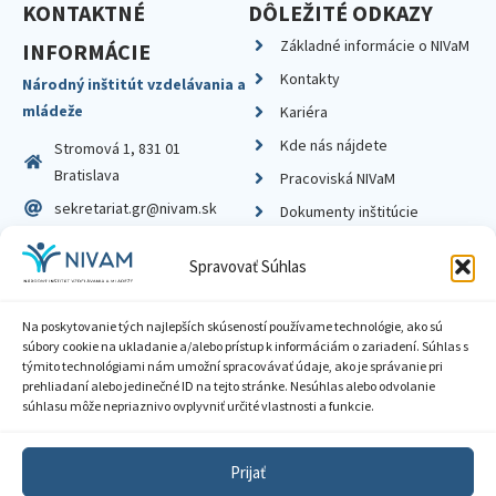
KONTAKTNÉ
DÔLEŽITÉ ODKAZY
Základné informácie o NIVaM
INFORMÁCIE
Kontakty
Národný inštitút vzdelávania a
mládeže
Kariéra
Kde nás nájdete
Stromová 1, 831 01
Bratislava
Pracoviská NIVaM
sekretariat.gr@nivam.sk
Dokumenty inštitúcie
IČO: 00164348
Knižnica
Spravovať Súhlas
DIČ: 2020798714
Na poskytovanie tých najlepších skúseností používame technológie, ako sú
súbory cookie na ukladanie a/alebo prístup k informáciám o zariadení. Súhlas s
týmito technológiami nám umožní spracovávať údaje, ako je správanie pri
prehliadaní alebo jedinečné ID na tejto stránke. Nesúhlas alebo odvolanie
Zásady ochrany súkromia
súhlasu môže nepriaznivo ovplyvniť určité vlastnosti a funkcie.
Vyhlásenie o prístupnosti
Prijať
Sprístupnenie informácií