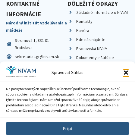
KONTAKTNÉ
DÔLEŽITÉ ODKAZY
Základné informácie o NIVaM
INFORMÁCIE
Kontakty
Národný inštitút vzdelávania a
mládeže
Kariéra
Kde nás nájdete
Stromová 1, 831 01
Bratislava
Pracoviská NIVaM
sekretariat.gr@nivam.sk
Dokumenty inštitúcie
IČO: 00164348
Knižnica
Spravovať Súhlas
DIČ: 2020798714
Na poskytovanie tých najlepších skúseností používame technológie, ako sú
súbory cookie na ukladanie a/alebo prístup k informáciám o zariadení. Súhlas s
týmito technológiami nám umožní spracovávať údaje, ako je správanie pri
prehliadaní alebo jedinečné ID na tejto stránke. Nesúhlas alebo odvolanie
Zásady ochrany súkromia
súhlasu môže nepriaznivo ovplyvniť určité vlastnosti a funkcie.
Vyhlásenie o prístupnosti
Prijať
Sprístupnenie informácií