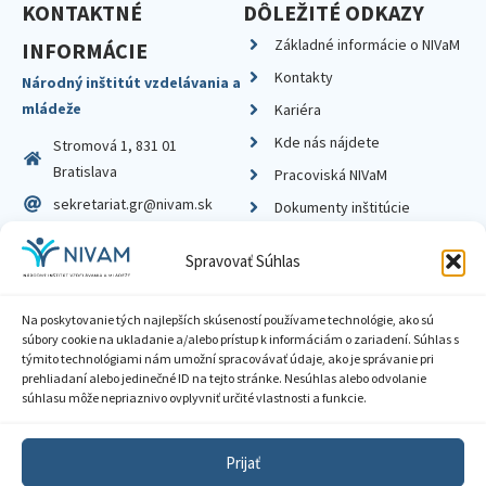
KONTAKTNÉ
DÔLEŽITÉ ODKAZY
Základné informácie o NIVaM
INFORMÁCIE
Kontakty
Národný inštitút vzdelávania a
mládeže
Kariéra
Kde nás nájdete
Stromová 1, 831 01
Bratislava
Pracoviská NIVaM
sekretariat.gr@nivam.sk
Dokumenty inštitúcie
IČO: 00164348
Knižnica
Spravovať Súhlas
DIČ: 2020798714
Na poskytovanie tých najlepších skúseností používame technológie, ako sú
súbory cookie na ukladanie a/alebo prístup k informáciám o zariadení. Súhlas s
týmito technológiami nám umožní spracovávať údaje, ako je správanie pri
prehliadaní alebo jedinečné ID na tejto stránke. Nesúhlas alebo odvolanie
Zásady ochrany súkromia
súhlasu môže nepriaznivo ovplyvniť určité vlastnosti a funkcie.
Vyhlásenie o prístupnosti
Prijať
Sprístupnenie informácií