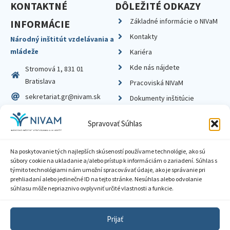
KONTAKTNÉ
DÔLEŽITÉ ODKAZY
Základné informácie o NIVaM
INFORMÁCIE
Kontakty
Národný inštitút vzdelávania a
mládeže
Kariéra
Kde nás nájdete
Stromová 1, 831 01
Bratislava
Pracoviská NIVaM
sekretariat.gr@nivam.sk
Dokumenty inštitúcie
IČO: 00164348
Knižnica
Spravovať Súhlas
DIČ: 2020798714
Na poskytovanie tých najlepších skúseností používame technológie, ako sú
súbory cookie na ukladanie a/alebo prístup k informáciám o zariadení. Súhlas s
týmito technológiami nám umožní spracovávať údaje, ako je správanie pri
prehliadaní alebo jedinečné ID na tejto stránke. Nesúhlas alebo odvolanie
Zásady ochrany súkromia
súhlasu môže nepriaznivo ovplyvniť určité vlastnosti a funkcie.
Vyhlásenie o prístupnosti
Prijať
Sprístupnenie informácií