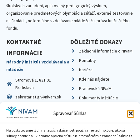
školských zariadení, aplikovaný pedagogický výskum,
organizovanie predmetových olympiád a súťaží, externé testovanie
na školách, neformálne vzdelávanie mládeže či správa knižničného
fondu.
KONTAKTNÉ
DÔLEŽITÉ ODKAZY
Základné informácie o NIVaM
INFORMÁCIE
Kontakty
Národný inštitút vzdelávania a
mládeže
Kariéra
Kde nás nájdete
Stromová 1, 831 01
Bratislava
Pracoviská NIVaM
sekretariat.gr@nivam.sk
Dokumenty inštitúcie
IČO: 00164348
Knižnica
Spravovať Súhlas
DIČ: 2020798714
Na poskytovanie tých najlepších skúseností používame technológie, ako sú
súbory cookie na ukladanie a/alebo prístup k informáciám o zariadení. Súhlas s