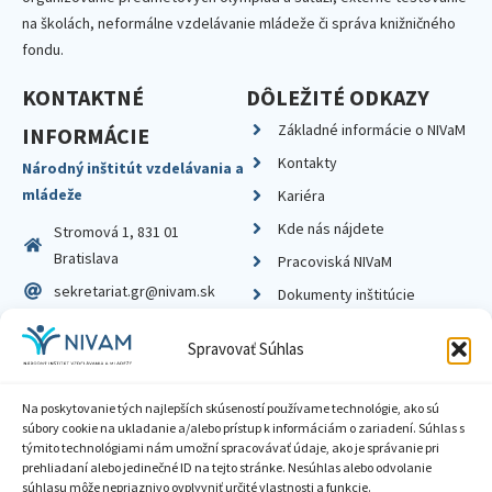
na školách, neformálne vzdelávanie mládeže či správa knižničného
fondu.
KONTAKTNÉ
DÔLEŽITÉ ODKAZY
Základné informácie o NIVaM
INFORMÁCIE
Kontakty
Národný inštitút vzdelávania a
mládeže
Kariéra
Kde nás nájdete
Stromová 1, 831 01
Bratislava
Pracoviská NIVaM
sekretariat.gr@nivam.sk
Dokumenty inštitúcie
IČO: 00164348
Knižnica
Spravovať Súhlas
DIČ: 2020798714
Na poskytovanie tých najlepších skúseností používame technológie, ako sú
súbory cookie na ukladanie a/alebo prístup k informáciám o zariadení. Súhlas s
týmito technológiami nám umožní spracovávať údaje, ako je správanie pri
prehliadaní alebo jedinečné ID na tejto stránke. Nesúhlas alebo odvolanie
Zásady ochrany súkromia
súhlasu môže nepriaznivo ovplyvniť určité vlastnosti a funkcie.