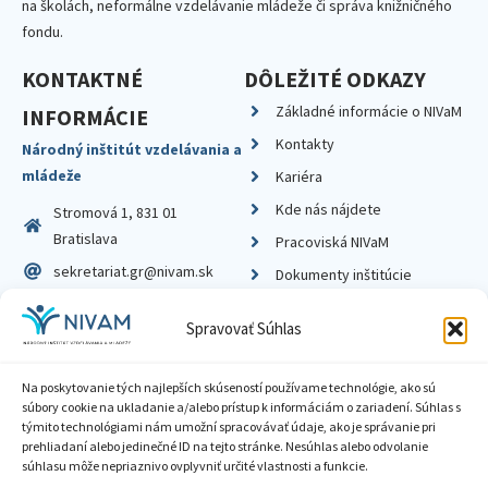
na školách, neformálne vzdelávanie mládeže či správa knižničného
fondu.
KONTAKTNÉ
DÔLEŽITÉ ODKAZY
Základné informácie o NIVaM
INFORMÁCIE
Kontakty
Národný inštitút vzdelávania a
mládeže
Kariéra
Kde nás nájdete
Stromová 1, 831 01
Bratislava
Pracoviská NIVaM
sekretariat.gr@nivam.sk
Dokumenty inštitúcie
IČO: 00164348
Knižnica
Spravovať Súhlas
DIČ: 2020798714
Na poskytovanie tých najlepších skúseností používame technológie, ako sú
súbory cookie na ukladanie a/alebo prístup k informáciám o zariadení. Súhlas s
týmito technológiami nám umožní spracovávať údaje, ako je správanie pri
prehliadaní alebo jedinečné ID na tejto stránke. Nesúhlas alebo odvolanie
Zásady ochrany súkromia
súhlasu môže nepriaznivo ovplyvniť určité vlastnosti a funkcie.