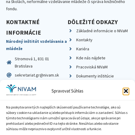
na školách, neformálne vzdelávanie mládeže či správa knižničného
fondu.
KONTAKTNÉ
DÔLEŽITÉ ODKAZY
Základné informácie o NIVaM
INFORMÁCIE
Kontakty
Národný inštitút vzdelávania a
mládeže
Kariéra
Kde nás nájdete
Stromová 1, 831 01
Bratislava
Pracoviská NIVaM
sekretariat.gr@nivam.sk
Dokumenty inštitúcie
IČO: 00164348
Knižnica
Spravovať Súhlas
DIČ: 2020798714
Na poskytovanie tých najlepších skúseností používame technológie, ako sú
súbory cookie na ukladanie a/alebo prístup k informáciám o zariadení. Súhlas s
týmito technológiami nám umožní spracovávať údaje, ako je správanie pri
prehliadaní alebo jedinečné ID na tejto stránke. Nesúhlas alebo odvolanie
Zásady ochrany súkromia
súhlasu môže nepriaznivo ovplyvniť určité vlastnosti a funkcie.