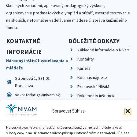
školských zariadení, aplikovaný pedagogický výskum,
organizovanie predmetových olympiád a súťaží, externé testovanie
na školách, neformálne vzdelávanie mládeže či správa knižničného
fondu.
KONTAKTNÉ
DÔLEŽITÉ ODKAZY
Základné informácie o NIVaM
INFORMÁCIE
Kontakty
Národný inštitút vzdelávania a
mládeže
Kariéra
Kde nás nájdete
Stromová 1, 831 01
Bratislava
Pracoviská NIVaM
sekretariat.gr@nivam.sk
Dokumenty inštitúcie
IČO: 00164348
Knižnica
Spravovať Súhlas
DIČ: 2020798714
Na poskytovanie tých najlepších skúseností používame technológie, ako sú
súbory cookie na ukladanie a/alebo prístup k informáciám o zariadení. Súhlas s