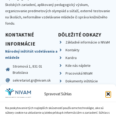
školských zariadení, aplikovaný pedagogický výskum,
organizovanie predmetových olympiád a súťaží, externé testovanie
na školách, neformálne vzdelávanie mládeže či správa knižničného
fondu.
KONTAKTNÉ
DÔLEŽITÉ ODKAZY
Základné informácie o NIVaM
INFORMÁCIE
Kontakty
Národný inštitút vzdelávania a
mládeže
Kariéra
Kde nás nájdete
Stromová 1, 831 01
Bratislava
Pracoviská NIVaM
sekretariat.gr@nivam.sk
Dokumenty inštitúcie
IČO: 00164348
Knižnica
Spravovať Súhlas
DIČ: 2020798714
Na poskytovanie tých najlepších skúseností používame technológie, ako sú
súbory cookie na ukladanie a/alebo prístup k informáciám o zariadení. Súhlas s