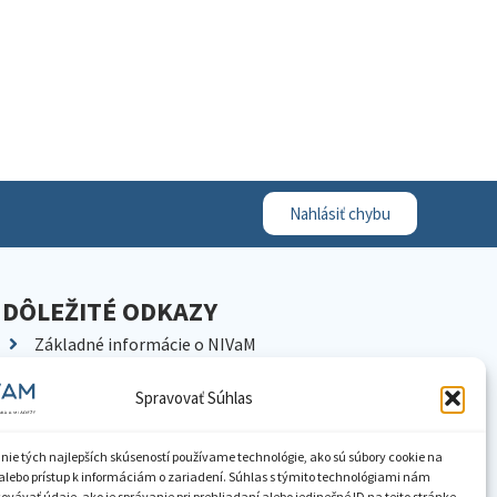
Nahlásiť chybu
DÔLEŽITÉ ODKAZY
Základné informácie o NIVaM
Kontakty
Spravovať Súhlas
Kariéra
Kde nás nájdete
nie tých najlepších skúseností používame technológie, ako sú súbory cookie na
Pracoviská NIVaM
alebo prístup k informáciám o zariadení. Súhlas s týmito technológiami nám
vávať údaje, ako je správanie pri prehliadaní alebo jedinečné ID na tejto stránke.