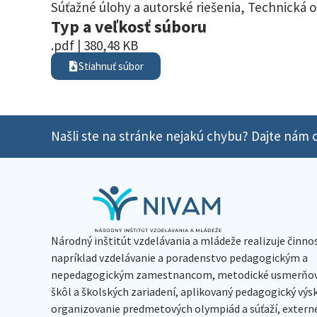
Súťažné úlohy a autorské riešenia
,
Technická 
Typ a veľkosť súboru
.pdf | 380,48 KB
Stiahnuť súbor
Našli ste na stránke nejakú chybu? Dajte nám o
Národný inštitút vzdelávania a mládeže realizuje činno
napríklad vzdelávanie a poradenstvo pedagogickým a
nepedagogickým zamestnancom, metodické usmerňov
škôl a školských zariadení, aplikovaný pedagogický vý
organizovanie predmetových olympiád a súťaží, extern