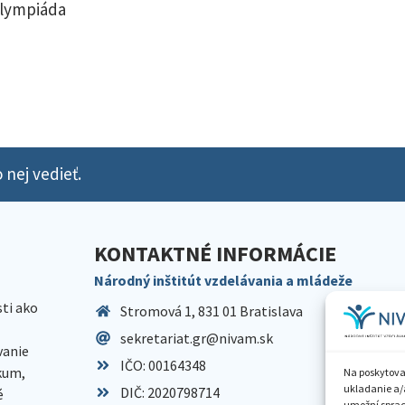
olympiáda
 nej vedieť.
KONTAKTNÉ INFORMÁCIE
Národný inštitút vzdelávania a mládeže
sti ako
Stromová 1, 831 01 Bratislava
sekretariat.gr@nivam.sk
anie
IČO: 00164348
skum,
Na poskytova
ukladanie a/
DIČ: 2020798714
é
umožní spraco