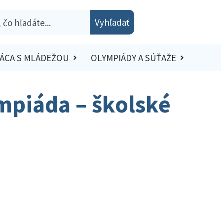
Vyhľadať
ÁCA S MLÁDEŽOU
OLYMPIÁDY A SÚŤAŽE
mpiáda – školské