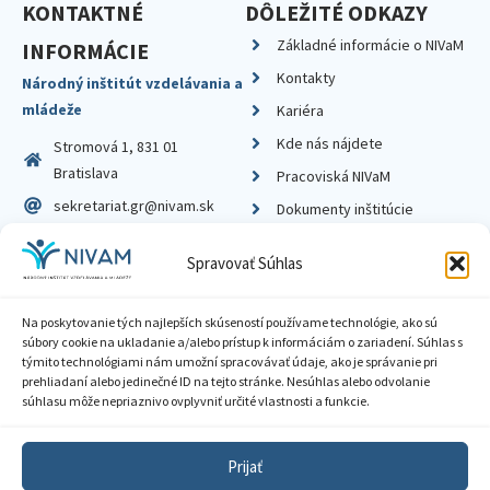
KONTAKTNÉ
DÔLEŽITÉ ODKAZY
Základné informácie o NIVaM
INFORMÁCIE
Kontakty
Národný inštitút vzdelávania a
mládeže
Kariéra
Kde nás nájdete
Stromová 1, 831 01
Bratislava
Pracoviská NIVaM
sekretariat.gr@nivam.sk
Dokumenty inštitúcie
IČO: 00164348
Knižnica
Spravovať Súhlas
DIČ: 2020798714
Na poskytovanie tých najlepších skúseností používame technológie, ako sú
súbory cookie na ukladanie a/alebo prístup k informáciám o zariadení. Súhlas s
týmito technológiami nám umožní spracovávať údaje, ako je správanie pri
prehliadaní alebo jedinečné ID na tejto stránke. Nesúhlas alebo odvolanie
Zásady ochrany súkromia
súhlasu môže nepriaznivo ovplyvniť určité vlastnosti a funkcie.
Vyhlásenie o prístupnosti
Prijať
Sprístupnenie informácií