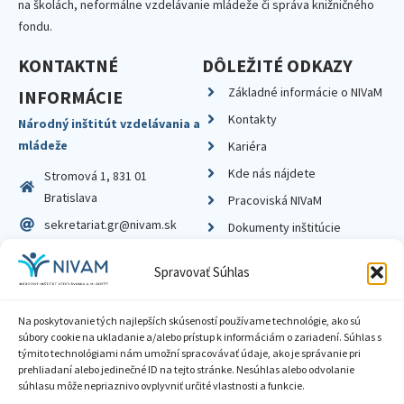
na školách, neformálne vzdelávanie mládeže či správa knižničného
fondu.
KONTAKTNÉ
DÔLEŽITÉ ODKAZY
Základné informácie o NIVaM
INFORMÁCIE
Kontakty
Národný inštitút vzdelávania a
mládeže
Kariéra
Kde nás nájdete
Stromová 1, 831 01
Bratislava
Pracoviská NIVaM
sekretariat.gr@nivam.sk
Dokumenty inštitúcie
IČO: 00164348
Knižnica
Spravovať Súhlas
DIČ: 2020798714
Na poskytovanie tých najlepších skúseností používame technológie, ako sú
súbory cookie na ukladanie a/alebo prístup k informáciám o zariadení. Súhlas s
týmito technológiami nám umožní spracovávať údaje, ako je správanie pri
prehliadaní alebo jedinečné ID na tejto stránke. Nesúhlas alebo odvolanie
Zásady ochrany súkromia
súhlasu môže nepriaznivo ovplyvniť určité vlastnosti a funkcie.