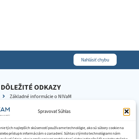
Nahlásiť chybu
DÔLEŽITÉ ODKAZY
Základné informácie o NIVaM
Kontakty
Spravovať Súhlas
Kariéra
Kde nás nájdete
nie tých najlepších skúseností používame technológie, ako sú súbory cookie na
Pracoviská NIVaM
alebo prístup k informáciám o zariadení. Súhlas s týmito technológiami nám
vávať údaje, ako je správanie pri prehliadaní alebo jedinečné ID na tejto stránke.