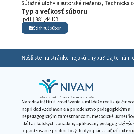
Súťažné úlohy a autorské riešenia
,
Technická 
Typ a veľkosť súboru
.pdf | 381,44 KB
Stiahnuť súbor
Našli ste na stránke nejakú chybu? Dajte nám o
Národný inštitút vzdelávania a mládeže realizuje činno
napríklad vzdelávanie a poradenstvo pedagogickým a
nepedagogickým zamestnancom, metodické usmerňov
škôl a školských zariadení, aplikovaný pedagogický vý
organizovanie predmetových olympiád a súťaží, extern