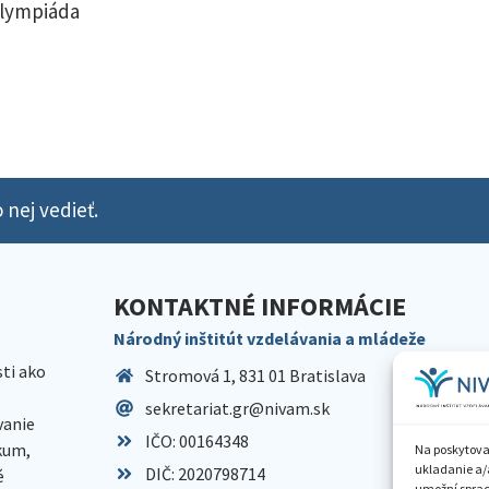
olympiáda
 nej vedieť.
KONTAKTNÉ INFORMÁCIE
Národný inštitút vzdelávania a mládeže
sti ako
Stromová 1, 831 01 Bratislava
sekretariat.gr@nivam.sk
anie
IČO: 00164348
skum,
Na poskytova
ukladanie a/
DIČ: 2020798714
é
umožní spraco