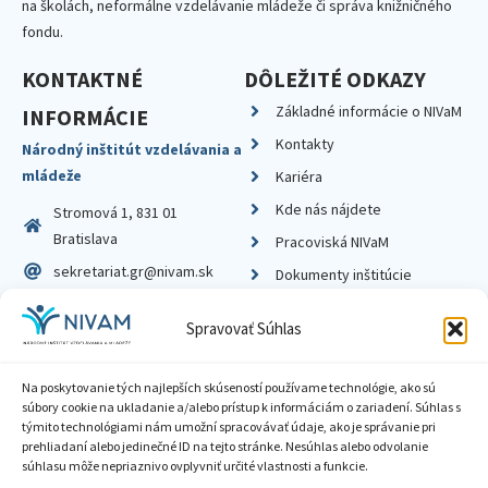
na školách, neformálne vzdelávanie mládeže či správa knižničného
fondu.
KONTAKTNÉ
DÔLEŽITÉ ODKAZY
Základné informácie o NIVaM
INFORMÁCIE
Kontakty
Národný inštitút vzdelávania a
mládeže
Kariéra
Kde nás nájdete
Stromová 1, 831 01
Bratislava
Pracoviská NIVaM
sekretariat.gr@nivam.sk
Dokumenty inštitúcie
IČO: 00164348
Knižnica
Spravovať Súhlas
DIČ: 2020798714
Na poskytovanie tých najlepších skúseností používame technológie, ako sú
súbory cookie na ukladanie a/alebo prístup k informáciám o zariadení. Súhlas s
týmito technológiami nám umožní spracovávať údaje, ako je správanie pri
prehliadaní alebo jedinečné ID na tejto stránke. Nesúhlas alebo odvolanie
Zásady ochrany súkromia
súhlasu môže nepriaznivo ovplyvniť určité vlastnosti a funkcie.