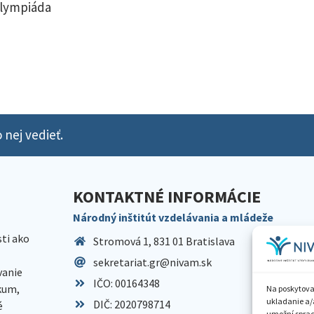
olympiáda
 nej vedieť.
KONTAKTNÉ INFORMÁCIE
Národný inštitút vzdelávania a mládeže
sti ako
Stromová 1, 831 01 Bratislava
sekretariat.gr@nivam.sk
anie
IČO: 00164348
skum,
Na poskytova
ukladanie a/
DIČ: 2020798714
é
umožní spraco