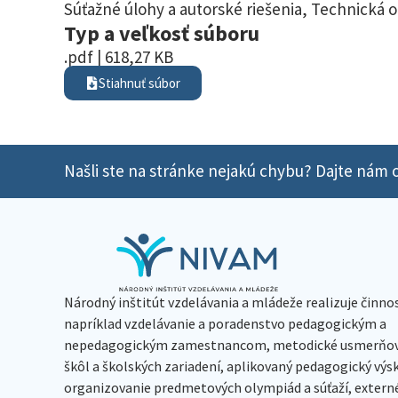
Súťažné úlohy a autorské riešenia
,
Technická 
Typ a veľkosť súboru
.pdf | 618,27 KB
Stiahnuť súbor
Našli ste na stránke nejakú chybu? Dajte nám o
Národný inštitút vzdelávania a mládeže realizuje činno
napríklad vzdelávanie a poradenstvo pedagogickým a
nepedagogickým zamestnancom, metodické usmerňov
škôl a školských zariadení, aplikovaný pedagogický vý
organizovanie predmetových olympiád a súťaží, extern