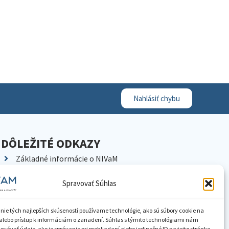
Nahlásiť chybu
DÔLEŽITÉ ODKAZY
Základné informácie o NIVaM
Kontakty
Spravovať Súhlas
Kariéra
Kde nás nájdete
nie tých najlepších skúseností používame technológie, ako sú súbory cookie na
Pracoviská NIVaM
alebo prístup k informáciám o zariadení. Súhlas s týmito technológiami nám
vávať údaje, ako je správanie pri prehliadaní alebo jedinečné ID na tejto stránke.