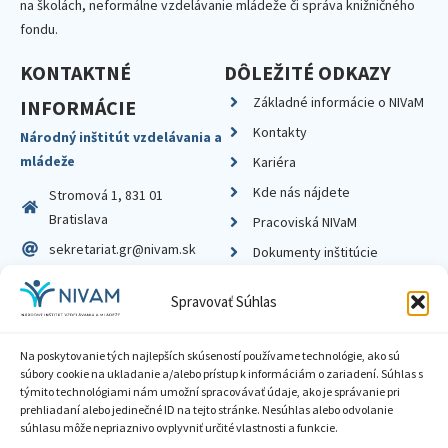
na školách, neformálne vzdelávanie mládeže či správa knižničného
fondu.
KONTAKTNÉ
DÔLEŽITÉ ODKAZY
Základné informácie o NIVaM
INFORMÁCIE
Kontakty
Národný inštitút vzdelávania a
mládeže
Kariéra
Kde nás nájdete
Stromová 1, 831 01
Bratislava
Pracoviská NIVaM
sekretariat.gr@nivam.sk
Dokumenty inštitúcie
IČO: 00164348
Knižnica
Spravovať Súhlas
DIČ: 2020798714
Na poskytovanie tých najlepších skúseností používame technológie, ako sú
súbory cookie na ukladanie a/alebo prístup k informáciám o zariadení. Súhlas s
týmito technológiami nám umožní spracovávať údaje, ako je správanie pri
prehliadaní alebo jedinečné ID na tejto stránke. Nesúhlas alebo odvolanie
Zásady ochrany súkromia
súhlasu môže nepriaznivo ovplyvniť určité vlastnosti a funkcie.