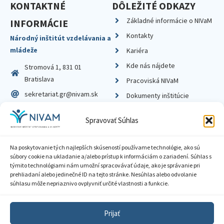
KONTAKTNÉ
DÔLEŽITÉ ODKAZY
Základné informácie o NIVaM
INFORMÁCIE
Kontakty
Národný inštitút vzdelávania a
mládeže
Kariéra
Kde nás nájdete
Stromová 1, 831 01
Bratislava
Pracoviská NIVaM
sekretariat.gr@nivam.sk
Dokumenty inštitúcie
IČO: 00164348
Knižnica
Spravovať Súhlas
DIČ: 2020798714
Na poskytovanie tých najlepších skúseností používame technológie, ako sú
súbory cookie na ukladanie a/alebo prístup k informáciám o zariadení. Súhlas s
týmito technológiami nám umožní spracovávať údaje, ako je správanie pri
prehliadaní alebo jedinečné ID na tejto stránke. Nesúhlas alebo odvolanie
Zásady ochrany súkromia
súhlasu môže nepriaznivo ovplyvniť určité vlastnosti a funkcie.
Vyhlásenie o prístupnosti
Prijať
Sprístupnenie informácií