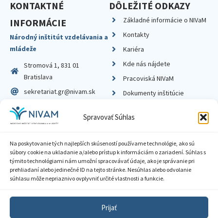
KONTAKTNÉ
DÔLEŽITÉ ODKAZY
Základné informácie o NIVaM
INFORMÁCIE
Kontakty
Národný inštitút vzdelávania a
mládeže
Kariéra
Kde nás nájdete
Stromová 1, 831 01
Bratislava
Pracoviská NIVaM
sekretariat.gr@nivam.sk
Dokumenty inštitúcie
IČO: 00164348
Knižnica
Spravovať Súhlas
DIČ: 2020798714
Na poskytovanie tých najlepších skúseností používame technológie, ako sú
súbory cookie na ukladanie a/alebo prístup k informáciám o zariadení. Súhlas s
týmito technológiami nám umožní spracovávať údaje, ako je správanie pri
prehliadaní alebo jedinečné ID na tejto stránke. Nesúhlas alebo odvolanie
Zásady ochrany súkromia
súhlasu môže nepriaznivo ovplyvniť určité vlastnosti a funkcie.
Vyhlásenie o prístupnosti
Prijať
Sprístupnenie informácií