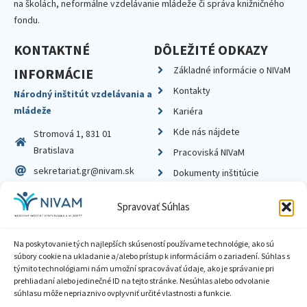
na školách, neformálne vzdelávanie mládeže či správa knižničného
fondu.
KONTAKTNÉ
DÔLEŽITÉ ODKAZY
Základné informácie o NIVaM
INFORMÁCIE
Kontakty
Národný inštitút vzdelávania a
mládeže
Kariéra
Kde nás nájdete
Stromová 1, 831 01
Bratislava
Pracoviská NIVaM
sekretariat.gr@nivam.sk
Dokumenty inštitúcie
IČO: 00164348
Knižnica
Spravovať Súhlas
DIČ: 2020798714
Na poskytovanie tých najlepších skúseností používame technológie, ako sú
súbory cookie na ukladanie a/alebo prístup k informáciám o zariadení. Súhlas s
týmito technológiami nám umožní spracovávať údaje, ako je správanie pri
prehliadaní alebo jedinečné ID na tejto stránke. Nesúhlas alebo odvolanie
Zásady ochrany súkromia
súhlasu môže nepriaznivo ovplyvniť určité vlastnosti a funkcie.