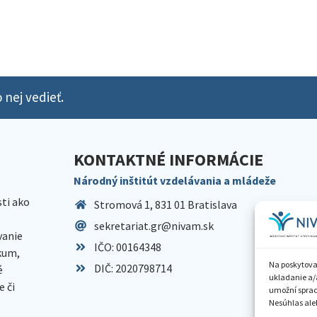
 nej vedieť.
KONTAKTNÉ INFORMÁCIE
Národný inštitút vzdelávania a mládeže
sti ako
Stromová 1, 831 01 Bratislava
sekretariat.gr@nivam.sk
anie
IČO: 00164348
skum,
Na poskytova
DIČ: 2020798714
é
ukladanie a/
 či
umožní spraco
Nesúhlas aleb