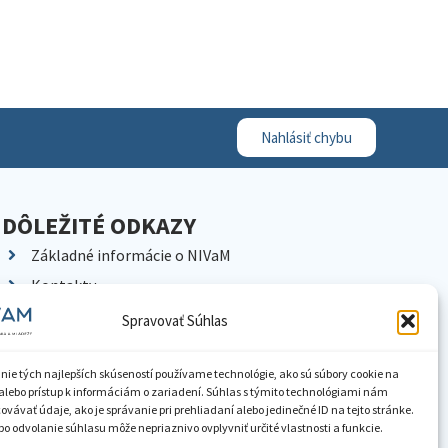
Nahlásiť chybu
DÔLEŽITÉ ODKAZY
Základné informácie o NIVaM
Kontakty
Kariéra
Spravovať Súhlas
Kde nás nájdete
Pracoviská NIVaM
nie tých najlepších skúseností používame technológie, ako sú súbory cookie na
alebo prístup k informáciám o zariadení. Súhlas s týmito technológiami nám
Dokumenty inštitúcie
vávať údaje, ako je správanie pri prehliadaní alebo jedinečné ID na tejto stránke.
o odvolanie súhlasu môže nepriaznivo ovplyvniť určité vlastnosti a funkcie.
Knižnica