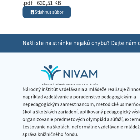
.pdf | 630,51 KB
Stiahnuť súbor
Našli ste na stránke nejakú chybu? Dajte nám o
Národný inštitút vzdelávania a mládeže realizuje činno
napríklad vzdelávanie a poradenstvo pedagogickým a
nepedagogickým zamestnancom, metodické usmerňov
škôl a školských zariadení, aplikovaný pedagogický vý
organizovanie predmetových olympiád a súťaží, extern
testovanie na školách, neformálne vzdelávanie mládeže
správa knižničného fondu.