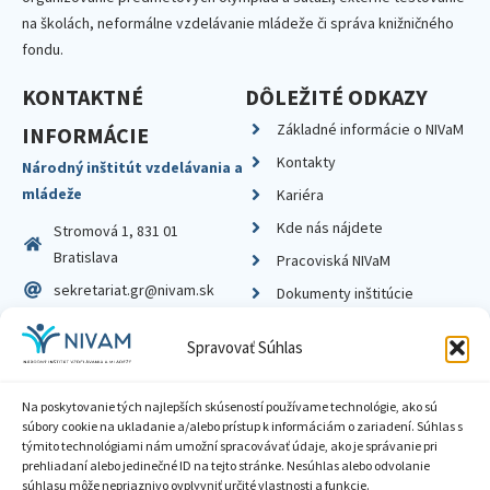
na školách, neformálne vzdelávanie mládeže či správa knižničného
fondu.
KONTAKTNÉ
DÔLEŽITÉ ODKAZY
Základné informácie o NIVaM
INFORMÁCIE
Kontakty
Národný inštitút vzdelávania a
mládeže
Kariéra
Kde nás nájdete
Stromová 1, 831 01
Bratislava
Pracoviská NIVaM
sekretariat.gr@nivam.sk
Dokumenty inštitúcie
IČO: 00164348
Knižnica
Spravovať Súhlas
DIČ: 2020798714
Na poskytovanie tých najlepších skúseností používame technológie, ako sú
súbory cookie na ukladanie a/alebo prístup k informáciám o zariadení. Súhlas s
týmito technológiami nám umožní spracovávať údaje, ako je správanie pri
prehliadaní alebo jedinečné ID na tejto stránke. Nesúhlas alebo odvolanie
Zásady ochrany súkromia
súhlasu môže nepriaznivo ovplyvniť určité vlastnosti a funkcie.