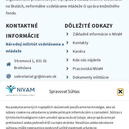
na školách, neformálne vzdelávanie mládeže či správa knižničného
fondu.
KONTAKTNÉ
DÔLEŽITÉ ODKAZY
Základné informácie o NIVaM
INFORMÁCIE
Kontakty
Národný inštitút vzdelávania a
mládeže
Kariéra
Kde nás nájdete
Stromová 1, 831 01
Bratislava
Pracoviská NIVaM
sekretariat.gr@nivam.sk
Dokumenty inštitúcie
IČO: 00164348
Knižnica
Spravovať Súhlas
DIČ: 2020798714
Na poskytovanie tých najlepších skúseností používame technológie, ako sú
súbory cookie na ukladanie a/alebo prístup k informáciám o zariadení. Súhlas s
týmito technológiami nám umožní spracovávať údaje, ako je správanie pri
prehliadaní alebo jedinečné ID na tejto stránke. Nesúhlas alebo odvolanie
Zásady ochrany súkromia
súhlasu môže nepriaznivo ovplyvniť určité vlastnosti a funkcie.