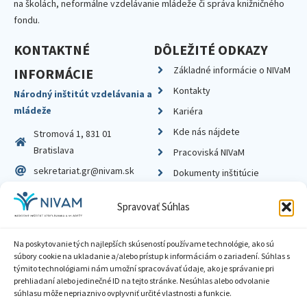
na školách, neformálne vzdelávanie mládeže či správa knižničného
fondu.
KONTAKTNÉ
DÔLEŽITÉ ODKAZY
Základné informácie o NIVaM
INFORMÁCIE
Kontakty
Národný inštitút vzdelávania a
mládeže
Kariéra
Kde nás nájdete
Stromová 1, 831 01
Bratislava
Pracoviská NIVaM
sekretariat.gr@nivam.sk
Dokumenty inštitúcie
IČO: 00164348
Knižnica
Spravovať Súhlas
DIČ: 2020798714
Na poskytovanie tých najlepších skúseností používame technológie, ako sú
súbory cookie na ukladanie a/alebo prístup k informáciám o zariadení. Súhlas s
týmito technológiami nám umožní spracovávať údaje, ako je správanie pri
prehliadaní alebo jedinečné ID na tejto stránke. Nesúhlas alebo odvolanie
Zásady ochrany súkromia
súhlasu môže nepriaznivo ovplyvniť určité vlastnosti a funkcie.