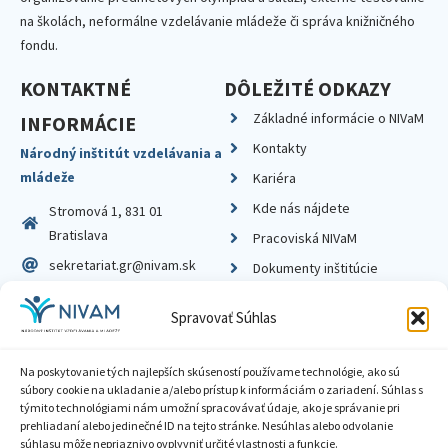
na školách, neformálne vzdelávanie mládeže či správa knižničného
fondu.
KONTAKTNÉ
DÔLEŽITÉ ODKAZY
Základné informácie o NIVaM
INFORMÁCIE
Kontakty
Národný inštitút vzdelávania a
mládeže
Kariéra
Kde nás nájdete
Stromová 1, 831 01
Bratislava
Pracoviská NIVaM
sekretariat.gr@nivam.sk
Dokumenty inštitúcie
IČO: 00164348
Knižnica
Spravovať Súhlas
DIČ: 2020798714
Na poskytovanie tých najlepších skúseností používame technológie, ako sú
súbory cookie na ukladanie a/alebo prístup k informáciám o zariadení. Súhlas s
týmito technológiami nám umožní spracovávať údaje, ako je správanie pri
prehliadaní alebo jedinečné ID na tejto stránke. Nesúhlas alebo odvolanie
Zásady ochrany súkromia
súhlasu môže nepriaznivo ovplyvniť určité vlastnosti a funkcie.