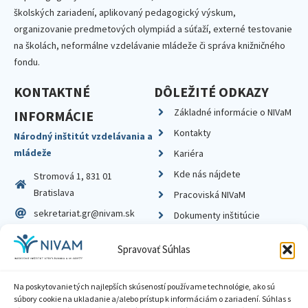
školských zariadení, aplikovaný pedagogický výskum,
organizovanie predmetových olympiád a súťaží, externé testovanie
na školách, neformálne vzdelávanie mládeže či správa knižničného
fondu.
KONTAKTNÉ
DÔLEŽITÉ ODKAZY
Základné informácie o NIVaM
INFORMÁCIE
Kontakty
Národný inštitút vzdelávania a
mládeže
Kariéra
Kde nás nájdete
Stromová 1, 831 01
Bratislava
Pracoviská NIVaM
sekretariat.gr@nivam.sk
Dokumenty inštitúcie
IČO: 00164348
Knižnica
Spravovať Súhlas
DIČ: 2020798714
Na poskytovanie tých najlepších skúseností používame technológie, ako sú
súbory cookie na ukladanie a/alebo prístup k informáciám o zariadení. Súhlas s