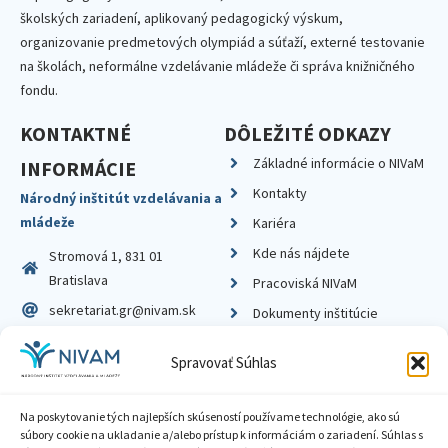
školských zariadení, aplikovaný pedagogický výskum,
organizovanie predmetových olympiád a súťaží, externé testovanie
na školách, neformálne vzdelávanie mládeže či správa knižničného
fondu.
KONTAKTNÉ
DÔLEŽITÉ ODKAZY
Základné informácie o NIVaM
INFORMÁCIE
Kontakty
Národný inštitút vzdelávania a
mládeže
Kariéra
Kde nás nájdete
Stromová 1, 831 01
Bratislava
Pracoviská NIVaM
sekretariat.gr@nivam.sk
Dokumenty inštitúcie
IČO: 00164348
Knižnica
Spravovať Súhlas
DIČ: 2020798714
Na poskytovanie tých najlepších skúseností používame technológie, ako sú
súbory cookie na ukladanie a/alebo prístup k informáciám o zariadení. Súhlas s