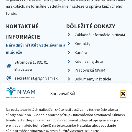
na školách, neformálne vzdelávanie mládeže či správa knižničného
fondu.
KONTAKTNÉ
DÔLEŽITÉ ODKAZY
Základné informácie o NIVaM
INFORMÁCIE
Kontakty
Národný inštitút vzdelávania a
mládeže
Kariéra
Kde nás nájdete
Stromová 1, 831 01
Bratislava
Pracoviská NIVaM
sekretariat.gr@nivam.sk
Dokumenty inštitúcie
IČO: 00164348
Knižnica
Spravovať Súhlas
DIČ: 2020798714
Na poskytovanie tých najlepších skúseností používame technológie, ako sú
súbory cookie na ukladanie a/alebo prístup k informáciám o zariadení. Súhlas s
týmito technológiami nám umožní spracovávať údaje, ako je správanie pri
prehliadaní alebo jedinečné ID na tejto stránke. Nesúhlas alebo odvolanie
Zásady ochrany súkromia
súhlasu môže nepriaznivo ovplyvniť určité vlastnosti a funkcie.