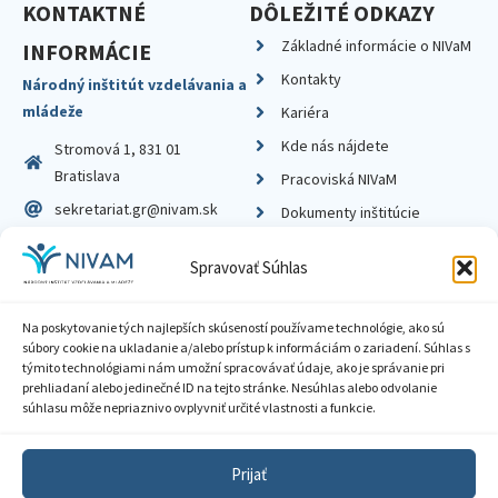
KONTAKTNÉ
DÔLEŽITÉ ODKAZY
Základné informácie o NIVaM
INFORMÁCIE
Kontakty
Národný inštitút vzdelávania a
mládeže
Kariéra
Kde nás nájdete
Stromová 1, 831 01
Bratislava
Pracoviská NIVaM
sekretariat.gr@nivam.sk
Dokumenty inštitúcie
IČO: 00164348
Knižnica
Spravovať Súhlas
DIČ: 2020798714
Na poskytovanie tých najlepších skúseností používame technológie, ako sú
súbory cookie na ukladanie a/alebo prístup k informáciám o zariadení. Súhlas s
týmito technológiami nám umožní spracovávať údaje, ako je správanie pri
prehliadaní alebo jedinečné ID na tejto stránke. Nesúhlas alebo odvolanie
Zásady ochrany súkromia
súhlasu môže nepriaznivo ovplyvniť určité vlastnosti a funkcie.
Vyhlásenie o prístupnosti
Prijať
Sprístupnenie informácií