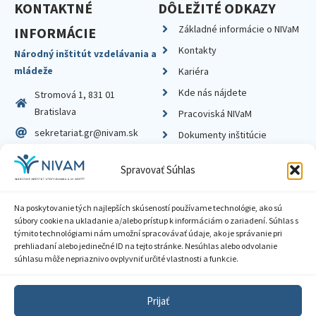
KONTAKTNÉ
DÔLEŽITÉ ODKAZY
Základné informácie o NIVaM
INFORMÁCIE
Kontakty
Národný inštitút vzdelávania a
mládeže
Kariéra
Kde nás nájdete
Stromová 1, 831 01
Bratislava
Pracoviská NIVaM
sekretariat.gr@nivam.sk
Dokumenty inštitúcie
IČO: 00164348
Knižnica
Spravovať Súhlas
DIČ: 2020798714
Na poskytovanie tých najlepších skúseností používame technológie, ako sú
súbory cookie na ukladanie a/alebo prístup k informáciám o zariadení. Súhlas s
týmito technológiami nám umožní spracovávať údaje, ako je správanie pri
prehliadaní alebo jedinečné ID na tejto stránke. Nesúhlas alebo odvolanie
Zásady ochrany súkromia
súhlasu môže nepriaznivo ovplyvniť určité vlastnosti a funkcie.
Vyhlásenie o prístupnosti
Prijať
Sprístupnenie informácií