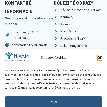
KONTAKTNÉ
DÔLEŽITÉ ODKAZY
Základné informácie o NIVaM
INFORMÁCIE
Kontakty
Národný inštitút vzdelávania a
mládeže
Kariéra
Kde nás nájdete
Stromová 1, 831 01
Bratislava
Pracoviská NIVaM
sekretariat.gr@nivam.sk
Dokumenty inštitúcie
IČO: 00164348
Knižnica
Spravovať Súhlas
DIČ: 2020798714
Na poskytovanie tých najlepších skúseností používame technológie, ako sú
súbory cookie na ukladanie a/alebo prístup k informáciám o zariadení. Súhlas s
týmito technológiami nám umožní spracovávať údaje, ako je správanie pri
prehliadaní alebo jedinečné ID na tejto stránke. Nesúhlas alebo odvolanie
Zásady ochrany súkromia
súhlasu môže nepriaznivo ovplyvniť určité vlastnosti a funkcie.
Vyhlásenie o prístupnosti
Prijať
Sprístupnenie informácií