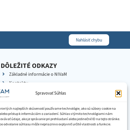
Nahlásiť chybu
DÔLEŽITÉ ODKAZY
Základné informácie o NIVaM
Kontakty
Kariéra
Spravovať Súhlas
Kde nás nájdete
Pracoviská NIVaM
nie tých najlepších skúseností používame technológie, ako sú súbory cookie na
alebo prístup k informáciám o zariadení. Súhlas s týmito technológiami nám
Dokumenty inštitúcie
vávať údaje, ako je správanie pri prehliadaní alebo jedinečné ID na tejto stránke.
o odvolanie súhlasu môže nepriaznivo ovplyvniť určité vlastnosti a funkcie.
Knižnica