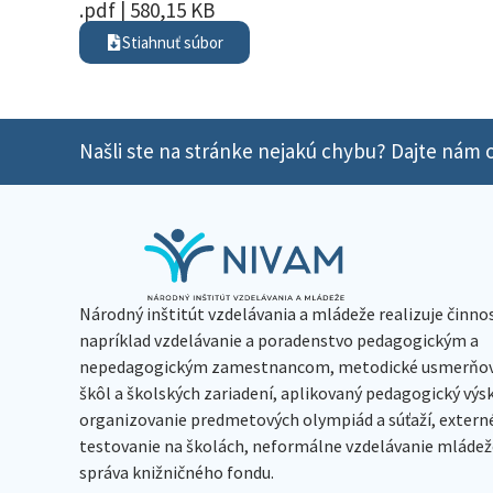
.pdf | 580,15 KB
Stiahnuť súbor
Našli ste na stránke nejakú chybu? Dajte nám o
Národný inštitút vzdelávania a mládeže realizuje činno
napríklad vzdelávanie a poradenstvo pedagogickým a
nepedagogickým zamestnancom, metodické usmerňov
škôl a školských zariadení, aplikovaný pedagogický vý
organizovanie predmetových olympiád a súťaží, extern
testovanie na školách, neformálne vzdelávanie mládeže
správa knižničného fondu.