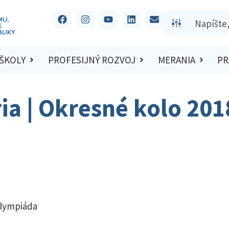
 ŠKOLY
PROFESIJNÝ ROZVOJ
MERANIA
PR
ria | Okresné kolo 20
olympiáda