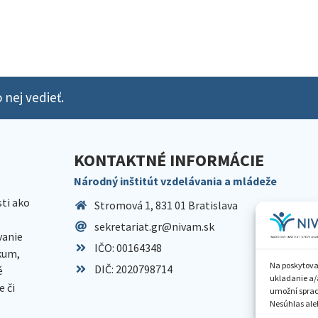
 nej vedieť.
KONTAKTNÉ INFORMÁCIE
Národný inštitút vzdelávania a mládeže
sti ako
Stromová 1, 831 01 Bratislava
sekretariat.gr@nivam.sk
anie
IČO: 00164348
skum,
Na poskytova
DIČ: 2020798714
é
ukladanie a/
 či
umožní spraco
Nesúhlas aleb