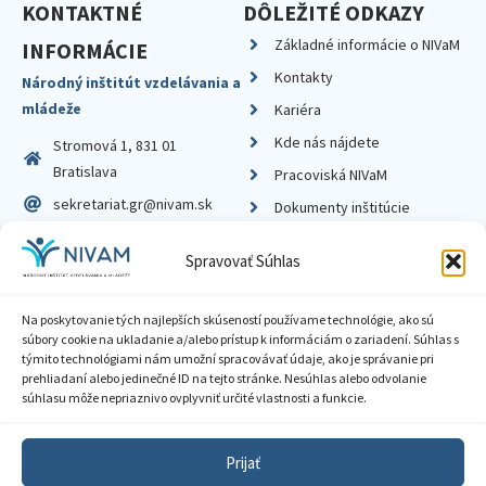
KONTAKTNÉ
DÔLEŽITÉ ODKAZY
Základné informácie o NIVaM
INFORMÁCIE
Kontakty
Národný inštitút vzdelávania a
mládeže
Kariéra
Kde nás nájdete
Stromová 1, 831 01
Bratislava
Pracoviská NIVaM
sekretariat.gr@nivam.sk
Dokumenty inštitúcie
IČO: 00164348
Knižnica
Spravovať Súhlas
DIČ: 2020798714
Na poskytovanie tých najlepších skúseností používame technológie, ako sú
súbory cookie na ukladanie a/alebo prístup k informáciám o zariadení. Súhlas s
týmito technológiami nám umožní spracovávať údaje, ako je správanie pri
prehliadaní alebo jedinečné ID na tejto stránke. Nesúhlas alebo odvolanie
Zásady ochrany súkromia
súhlasu môže nepriaznivo ovplyvniť určité vlastnosti a funkcie.
Vyhlásenie o prístupnosti
Prijať
Sprístupnenie informácií