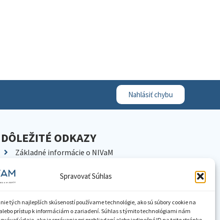
Nahlásiť chybu
DÔLEŽITÉ ODKAZY
Základné informácie o NIVaM
Kontakty
Spravovať Súhlas
Kariéra
Kde nás nájdete
nie tých najlepších skúseností používame technológie, ako sú súbory cookie na
Pracoviská NIVaM
alebo prístup k informáciám o zariadení. Súhlas s týmito technológiami nám
vávať údaje, ako je správanie pri prehliadaní alebo jedinečné ID na tejto stránke.