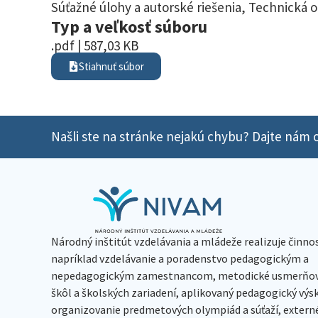
Súťažné úlohy a autorské riešenia
,
Technická 
Typ a veľkosť súboru
.pdf | 587,03 KB
Stiahnuť súbor
Našli ste na stránke nejakú chybu? Dajte nám o
Národný inštitút vzdelávania a mládeže realizuje činno
napríklad vzdelávanie a poradenstvo pedagogickým a
nepedagogickým zamestnancom, metodické usmerňov
škôl a školských zariadení, aplikovaný pedagogický vý
organizovanie predmetových olympiád a súťaží, extern