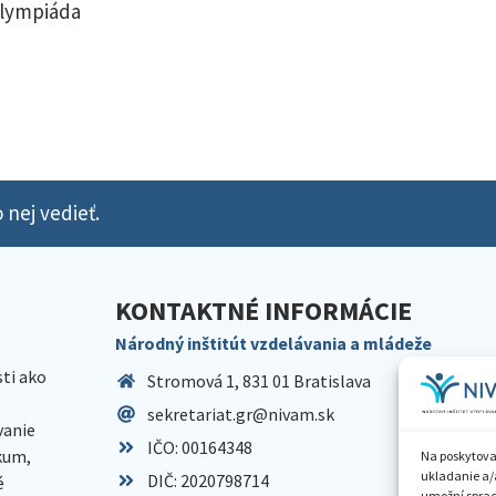
olympiáda
 nej vedieť.
KONTAKTNÉ INFORMÁCIE
Národný inštitút vzdelávania a mládeže
sti ako
Stromová 1, 831 01 Bratislava
sekretariat.gr@nivam.sk
anie
IČO: 00164348
skum,
Na poskytova
ukladanie a/
DIČ: 2020798714
é
umožní spraco