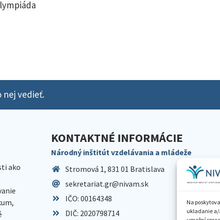
olympiáda
 nej vedieť.
KONTAKTNÉ INFORMÁCIE
Národný inštitút vzdelávania a mládeže
sti ako
Stromová 1, 831 01 Bratislava
sekretariat.gr@nivam.sk
anie
IČO: 00164348
skum,
Na poskytova
ukladanie a/
DIČ: 2020798714
é
umožní spraco