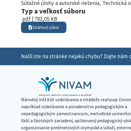
Súťažné úlohy a autorské riešenia
,
Technická 
Typ a veľkosť súboru
.pdf | 782,05 KB
Stiahnuť súbor
Našli ste na stránke nejakú chybu? Dajte nám o
Národný inštitút vzdelávania a mládeže realizuje činno
napríklad vzdelávanie a poradenstvo pedagogickým a
nepedagogickým zamestnancom, metodické usmerňov
škôl a školských zariadení, aplikovaný pedagogický vý
organizovanie predmetových olympiád a súťaží, extern