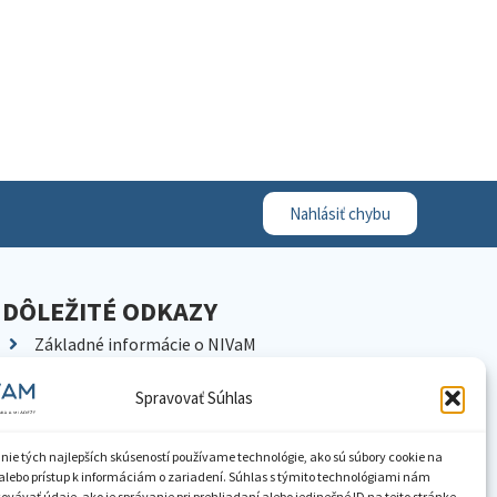
Nahlásiť chybu
DÔLEŽITÉ ODKAZY
Základné informácie o NIVaM
Kontakty
Spravovať Súhlas
Kariéra
Kde nás nájdete
nie tých najlepších skúseností používame technológie, ako sú súbory cookie na
Pracoviská NIVaM
alebo prístup k informáciám o zariadení. Súhlas s týmito technológiami nám
vávať údaje, ako je správanie pri prehliadaní alebo jedinečné ID na tejto stránke.