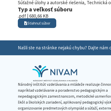
Súťažné úlohy a autorské riešenia
,
Technická 
Typ a veľkosť súboru
.pdf | 680,66 KB
Stiahnuť súbor
Našli ste na stránke nejakú chybu? Dajte nám o
Národný inštitút vzdelávania a mládeže realizuje činno
napríklad vzdelávanie a poradenstvo pedagogickým a
nepedagogickým zamestnancom, metodické usmerňov
škôl a školských zariadení, aplikovaný pedagogický vý
organizovanie predmetových olympiád a súťaží, extern