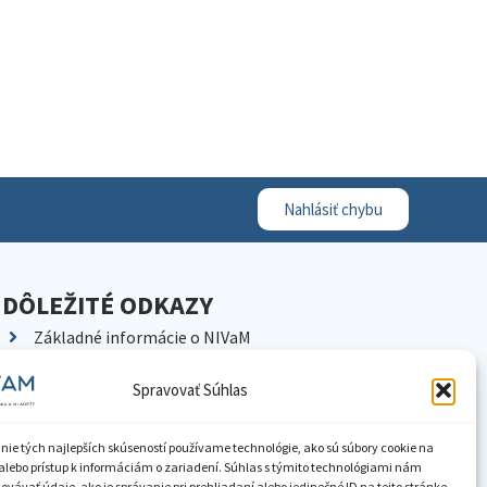
Nahlásiť chybu
DÔLEŽITÉ ODKAZY
Základné informácie o NIVaM
Kontakty
Spravovať Súhlas
Kariéra
Kde nás nájdete
nie tých najlepších skúseností používame technológie, ako sú súbory cookie na
Pracoviská NIVaM
alebo prístup k informáciám o zariadení. Súhlas s týmito technológiami nám
vávať údaje, ako je správanie pri prehliadaní alebo jedinečné ID na tejto stránke.