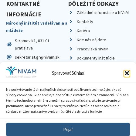
KONTAKTNÉ
DÔLEŽITÉ ODKAZY
Základné informácie o NIVaM
INFORMÁCIE
Kontakty
Národný inštitút vzdelávania a
mládeže
Kariéra
Kde nás nájdete
Stromová 1, 831 01
Bratislava
Pracoviská NIVaM
sekretariat.gr@nivam.sk
Dokumenty inštitúcie
IČO: 00164348
Knižnica
Spravovať Súhlas
DIČ: 2020798714
Na poskytovanie tých najlepších skúseností používame technológie, ako sú
súbory cookie na ukladanie a/alebo prístup k informáciám o zariadení. Súhlas s
týmito technológiami nám umožní spracovávať údaje, ako je správanie pri
prehliadaní alebo jedinečné ID na tejto stránke. Nesúhlas alebo odvolanie
Zásady ochrany súkromia
súhlasu môže nepriaznivo ovplyvniť určité vlastnosti a funkcie.
Vyhlásenie o prístupnosti
Prijať
Sprístupnenie informácií