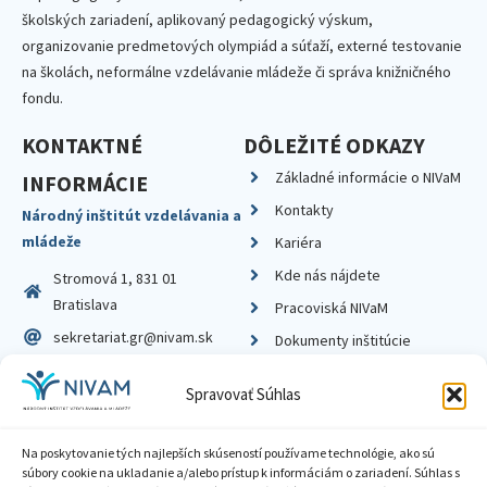
školských zariadení, aplikovaný pedagogický výskum,
organizovanie predmetových olympiád a súťaží, externé testovanie
na školách, neformálne vzdelávanie mládeže či správa knižničného
fondu.
KONTAKTNÉ
DÔLEŽITÉ ODKAZY
Základné informácie o NIVaM
INFORMÁCIE
Kontakty
Národný inštitút vzdelávania a
mládeže
Kariéra
Kde nás nájdete
Stromová 1, 831 01
Bratislava
Pracoviská NIVaM
sekretariat.gr@nivam.sk
Dokumenty inštitúcie
IČO: 00164348
Knižnica
Spravovať Súhlas
DIČ: 2020798714
Na poskytovanie tých najlepších skúseností používame technológie, ako sú
súbory cookie na ukladanie a/alebo prístup k informáciám o zariadení. Súhlas s