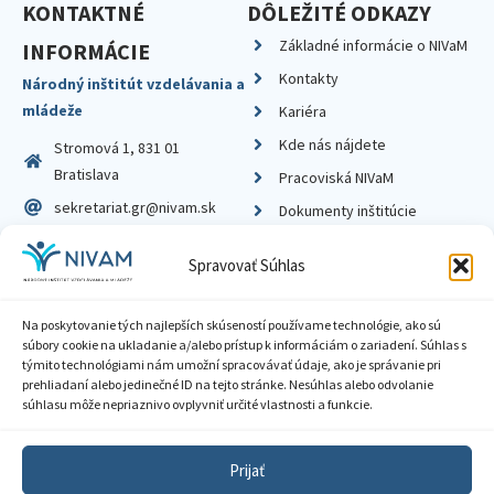
KONTAKTNÉ
DÔLEŽITÉ ODKAZY
Základné informácie o NIVaM
INFORMÁCIE
Kontakty
Národný inštitút vzdelávania a
mládeže
Kariéra
Kde nás nájdete
Stromová 1, 831 01
Bratislava
Pracoviská NIVaM
sekretariat.gr@nivam.sk
Dokumenty inštitúcie
IČO: 00164348
Knižnica
Spravovať Súhlas
DIČ: 2020798714
Na poskytovanie tých najlepších skúseností používame technológie, ako sú
súbory cookie na ukladanie a/alebo prístup k informáciám o zariadení. Súhlas s
týmito technológiami nám umožní spracovávať údaje, ako je správanie pri
prehliadaní alebo jedinečné ID na tejto stránke. Nesúhlas alebo odvolanie
Zásady ochrany súkromia
súhlasu môže nepriaznivo ovplyvniť určité vlastnosti a funkcie.
Vyhlásenie o prístupnosti
Prijať
Sprístupnenie informácií