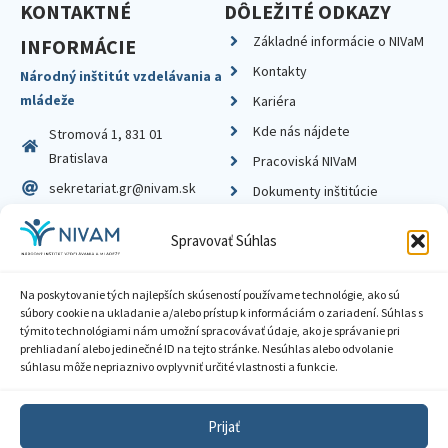
KONTAKTNÉ
DÔLEŽITÉ ODKAZY
Základné informácie o NIVaM
INFORMÁCIE
Kontakty
Národný inštitút vzdelávania a
mládeže
Kariéra
Kde nás nájdete
Stromová 1, 831 01
Bratislava
Pracoviská NIVaM
sekretariat.gr@nivam.sk
Dokumenty inštitúcie
IČO: 00164348
Knižnica
Spravovať Súhlas
DIČ: 2020798714
Na poskytovanie tých najlepších skúseností používame technológie, ako sú
súbory cookie na ukladanie a/alebo prístup k informáciám o zariadení. Súhlas s
týmito technológiami nám umožní spracovávať údaje, ako je správanie pri
prehliadaní alebo jedinečné ID na tejto stránke. Nesúhlas alebo odvolanie
Zásady ochrany súkromia
súhlasu môže nepriaznivo ovplyvniť určité vlastnosti a funkcie.
Vyhlásenie o prístupnosti
Prijať
Sprístupnenie informácií