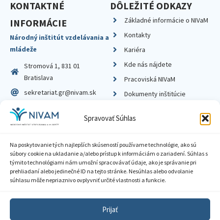
KONTAKTNÉ
DÔLEŽITÉ ODKAZY
Základné informácie o NIVaM
INFORMÁCIE
Kontakty
Národný inštitút vzdelávania a
mládeže
Kariéra
Kde nás nájdete
Stromová 1, 831 01
Bratislava
Pracoviská NIVaM
sekretariat.gr@nivam.sk
Dokumenty inštitúcie
IČO: 00164348
Knižnica
Spravovať Súhlas
DIČ: 2020798714
Na poskytovanie tých najlepších skúseností používame technológie, ako sú
súbory cookie na ukladanie a/alebo prístup k informáciám o zariadení. Súhlas s
týmito technológiami nám umožní spracovávať údaje, ako je správanie pri
prehliadaní alebo jedinečné ID na tejto stránke. Nesúhlas alebo odvolanie
Zásady ochrany súkromia
súhlasu môže nepriaznivo ovplyvniť určité vlastnosti a funkcie.
Vyhlásenie o prístupnosti
Prijať
Sprístupnenie informácií