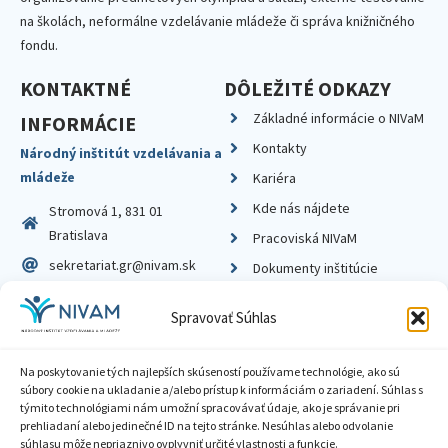
na školách, neformálne vzdelávanie mládeže či správa knižničného
fondu.
KONTAKTNÉ
DÔLEŽITÉ ODKAZY
Základné informácie o NIVaM
INFORMÁCIE
Kontakty
Národný inštitút vzdelávania a
mládeže
Kariéra
Kde nás nájdete
Stromová 1, 831 01
Bratislava
Pracoviská NIVaM
sekretariat.gr@nivam.sk
Dokumenty inštitúcie
IČO: 00164348
Knižnica
Spravovať Súhlas
DIČ: 2020798714
Na poskytovanie tých najlepších skúseností používame technológie, ako sú
súbory cookie na ukladanie a/alebo prístup k informáciám o zariadení. Súhlas s
týmito technológiami nám umožní spracovávať údaje, ako je správanie pri
prehliadaní alebo jedinečné ID na tejto stránke. Nesúhlas alebo odvolanie
Zásady ochrany súkromia
súhlasu môže nepriaznivo ovplyvniť určité vlastnosti a funkcie.