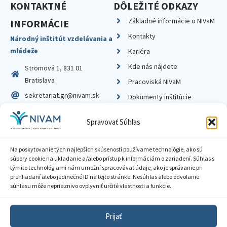
KONTAKTNÉ
DÔLEŽITÉ ODKAZY
Základné informácie o NIVaM
INFORMÁCIE
Kontakty
Národný inštitút vzdelávania a
mládeže
Kariéra
Kde nás nájdete
Stromová 1, 831 01
Bratislava
Pracoviská NIVaM
sekretariat.gr@nivam.sk
Dokumenty inštitúcie
IČO: 00164348
Knižnica
Spravovať Súhlas
DIČ: 2020798714
Na poskytovanie tých najlepších skúseností používame technológie, ako sú
súbory cookie na ukladanie a/alebo prístup k informáciám o zariadení. Súhlas s
týmito technológiami nám umožní spracovávať údaje, ako je správanie pri
prehliadaní alebo jedinečné ID na tejto stránke. Nesúhlas alebo odvolanie
Zásady ochrany súkromia
súhlasu môže nepriaznivo ovplyvniť určité vlastnosti a funkcie.
Vyhlásenie o prístupnosti
Prijať
Sprístupnenie informácií