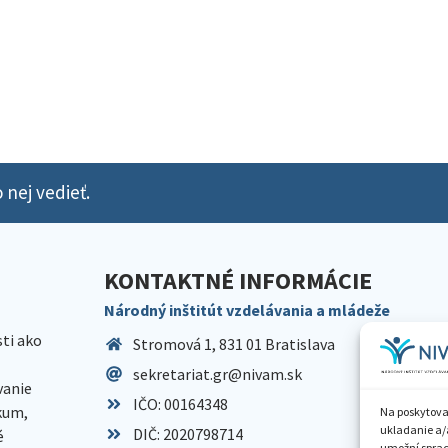
 nej vedieť.
KONTAKTNÉ INFORMÁCIE
Národný inštitút vzdelávania a mládeže
sti ako
Stromová 1, 831 01 Bratislava
sekretariat.gr@nivam.sk
anie
IČO: 00164348
skum,
Na poskytova
ukladanie a/
DIČ: 2020798714
é
umožní spraco