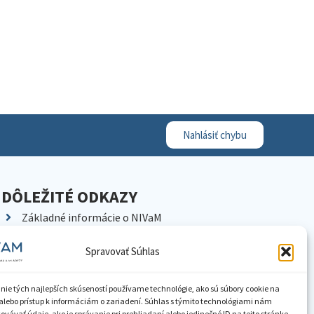
Nahlásiť chybu
DÔLEŽITÉ ODKAZY
Základné informácie o NIVaM
Kontakty
Spravovať Súhlas
Kariéra
Kde nás nájdete
nie tých najlepších skúseností používame technológie, ako sú súbory cookie na
Pracoviská NIVaM
alebo prístup k informáciám o zariadení. Súhlas s týmito technológiami nám
vávať údaje, ako je správanie pri prehliadaní alebo jedinečné ID na tejto stránke.