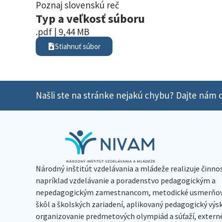
Poznaj slovenskú reč
Typ a veľkosť súboru
.pdf | 9,44 MB
Stiahnuť súbor
Našli ste na stránke nejakú chybu? Dajte nám o
Národný inštitút vzdelávania a mládeže realizuje činno
napríklad vzdelávanie a poradenstvo pedagogickým a
nepedagogickým zamestnancom, metodické usmerňov
škôl a školských zariadení, aplikovaný pedagogický vý
organizovanie predmetových olympiád a súťaží, extern