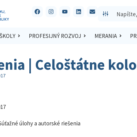
 ŠKOLY
PROFESIJNÝ ROZVOJ
MERANIA
PR
šenia | Celoštátne kol
017
017
Súťažné úlohy a autorské riešenia