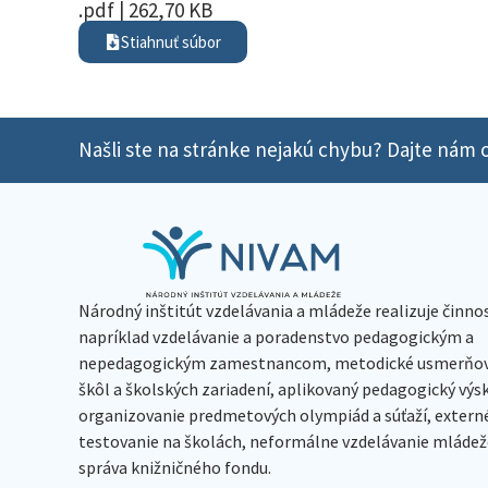
.pdf | 262,70 KB
Stiahnuť súbor
Našli ste na stránke nejakú chybu? Dajte nám o
Národný inštitút vzdelávania a mládeže realizuje činno
napríklad vzdelávanie a poradenstvo pedagogickým a
nepedagogickým zamestnancom, metodické usmerňov
škôl a školských zariadení, aplikovaný pedagogický vý
organizovanie predmetových olympiád a súťaží, extern
testovanie na školách, neformálne vzdelávanie mládeže
správa knižničného fondu.