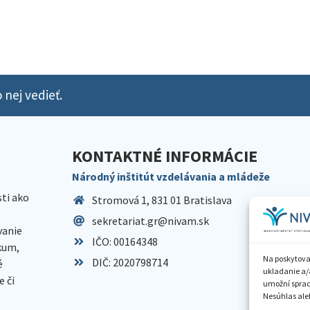
 nej vedieť.
KONTAKTNÉ INFORMÁCIE
Národný inštitút vzdelávania a mládeže
sti ako
Stromová 1, 831 01 Bratislava
sekretariat.gr@nivam.sk
anie
IČO: 00164348
skum,
Na poskytova
DIČ: 2020798714
é
ukladanie a/
 či
umožní spraco
Nesúhlas aleb