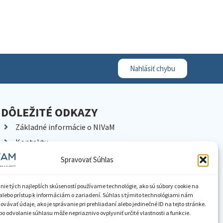
Nahlásiť chybu
DÔLEŽITÉ ODKAZY
Základné informácie o NIVaM
Kontakty
Kariéra
Spravovať Súhlas
Kde nás nájdete
Pracoviská NIVaM
nie tých najlepších skúseností používame technológie, ako sú súbory cookie na
alebo prístup k informáciám o zariadení. Súhlas s týmito technológiami nám
Dokumenty inštitúcie
vávať údaje, ako je správanie pri prehliadaní alebo jedinečné ID na tejto stránke.
o odvolanie súhlasu môže nepriaznivo ovplyvniť určité vlastnosti a funkcie.
Knižnica