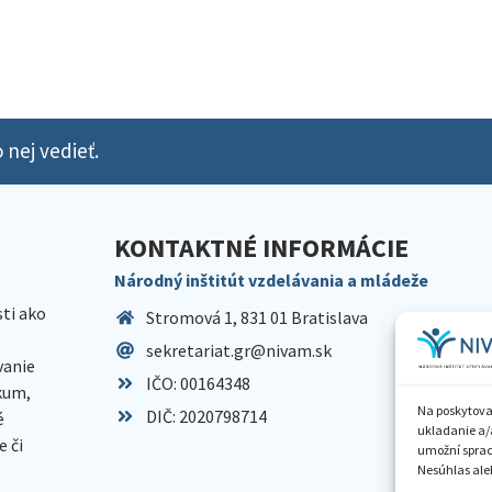
 nej vedieť.
KONTAKTNÉ INFORMÁCIE
Národný inštitút vzdelávania a mládeže
sti ako
Stromová 1, 831 01 Bratislava
sekretariat.gr@nivam.sk
anie
IČO: 00164348
skum,
Na poskytova
DIČ: 2020798714
é
ukladanie a/
 či
umožní spraco
Nesúhlas aleb