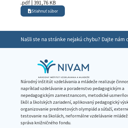
.pdf | 391,76 KB
Stiahnuť súbor
Našli ste na stránke nejakú chybu? Dajte nám o
Národný inštitút vzdelávania a mládeže realizuje činno
napríklad vzdelávanie a poradenstvo pedagogickým a
nepedagogickým zamestnancom, metodické usmerňov
škôl a školských zariadení, aplikovaný pedagogický vý
organizovanie predmetových olympiád a súťaží, extern
testovanie na školách, neformálne vzdelávanie mládeže
správa knižničného fondu.