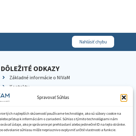
Nahlásiť chybu
DÔLEŽITÉ ODKAZY
Základné informácie o NIVaM
Kontakty
Kariéra
Spravovať Súhlas
Kde nás nájdete
Pracoviská NIVaM
nie tých najlepších skúseností používame technológie, ako sú súbory cookie na
alebo prístup k informáciám o zariadení. Súhlas s týmito technológiami nám
Dokumenty inštitúcie
vávať údaje, ako je správanie pri prehliadaní alebo jedinečné ID na tejto stránke.
o odvolanie súhlasu môže nepriaznivo ovplyvniť určité vlastnosti a funkcie.
Knižnica