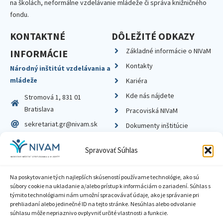
na školách, neformálne vzdelávanie mládeže či správa knižničného
fondu.
KONTAKTNÉ
DÔLEŽITÉ ODKAZY
Základné informácie o NIVaM
INFORMÁCIE
Kontakty
Národný inštitút vzdelávania a
mládeže
Kariéra
Kde nás nájdete
Stromová 1, 831 01
Bratislava
Pracoviská NIVaM
sekretariat.gr@nivam.sk
Dokumenty inštitúcie
IČO: 00164348
Knižnica
Spravovať Súhlas
DIČ: 2020798714
Na poskytovanie tých najlepších skúseností používame technológie, ako sú
súbory cookie na ukladanie a/alebo prístup k informáciám o zariadení. Súhlas s
týmito technológiami nám umožní spracovávať údaje, ako je správanie pri
prehliadaní alebo jedinečné ID na tejto stránke. Nesúhlas alebo odvolanie
Zásady ochrany súkromia
súhlasu môže nepriaznivo ovplyvniť určité vlastnosti a funkcie.